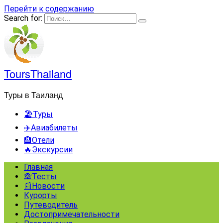
Перейти к содержанию
Search for:
ToursThailand
Туры в Таиланд
🏖️Туры
✈️Авиабилеты
🏨Отели
🔥Экскурсии
Главная
🙈Тесты
📰Новости
Курорты
Путеводитель
Достопримечательности