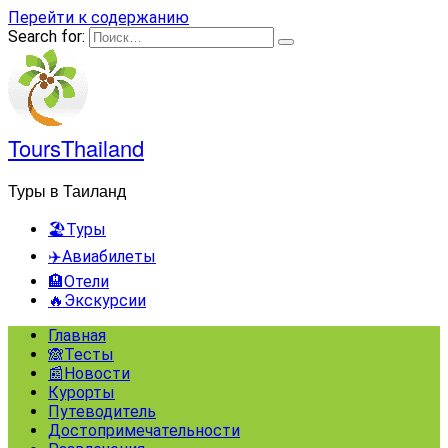
Перейти к содержанию
Search for:
ToursThailand
Туры в Таиланд
🏖️Туры
✈️Авиабилеты
🏨Отели
🔥Экскурсии
Главная
🙈Тесты
📰Новости
Курорты
Путеводитель
Достопримечательности