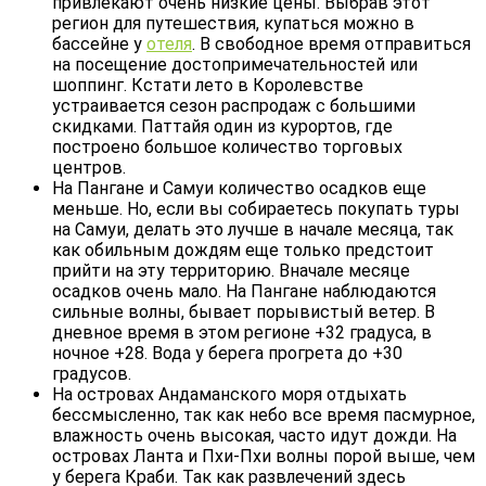
привлекают очень низкие цены. Выбрав этот
регион для путешествия, купаться можно в
бассейне у
отеля
. В свободное время отправиться
на посещение достопримечательностей или
шоппинг. Кстати лето в Королевстве
устраивается сезон распродаж с большими
скидками. Паттайя один из курортов, где
построено большое количество торговых
центров.
На Пангане и Самуи количество осадков еще
меньше. Но, если вы собираетесь покупать туры
на Самуи, делать это лучше в начале месяца, так
как обильным дождям еще только предстоит
прийти на эту территорию. Вначале месяце
осадков очень мало. На Пангане наблюдаются
сильные волны, бывает порывистый ветер. В
дневное время в этом регионе +32 градуса, в
ночное +28. Вода у берега прогрета до +30
градусов.
На островах Андаманского моря отдыхать
бессмысленно, так как небо все время пасмурное,
влажность очень высокая, часто идут дожди. На
островах Ланта и Пхи-Пхи волны порой выше, чем
у берега Краби. Так как развлечений здесь