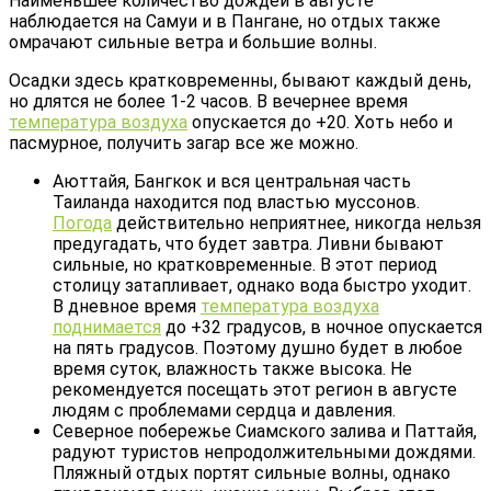
Наименьшее количество дождей в августе
наблюдается на Самуи и в Пангане, но отдых также
омрачают сильные ветра и большие волны.
Осадки здесь кратковременны, бывают каждый день,
но длятся не более 1-2 часов. В вечернее время
температура воздуха
опускается до +20. Хоть небо и
пасмурное, получить загар все же можно.
Аюттайя, Бангкок и вся центральная часть
Таиланда находится под властью муссонов.
Погода
действительно неприятнее, никогда нельзя
предугадать, что будет завтра. Ливни бывают
сильные, но кратковременные. В этот период
столицу затапливает, однако вода быстро уходит.
В дневное время
температура воздуха
поднимается
до +32 градусов, в ночное опускается
на пять градусов. Поэтому душно будет в любое
время суток, влажность также высока. Не
рекомендуется посещать этот регион в августе
людям с проблемами сердца и давления.
Северное побережье Сиамского залива и Паттайя,
радуют туристов непродолжительными дождями.
Пляжный отдых портят сильные волны, однако