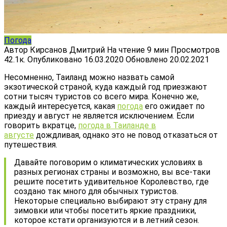
Погода
Автор
Кирсанов Дмитрий
На чтение
9 мин
Просмотров
42.1к.
Опубликовано
16.03.2020
Обновлено
20.02.2021
Несомненно, Таиланд можно назвать самой
экзотической страной, куда каждый год приезжают
сотни тысяч туристов со всего мира. Конечно же,
каждый интересуется, какая
погода
его ожидает по
приезду и август не является исключением. Если
говорить вкратце,
погода в Таиланде в
августе
дождливая, однако это не повод отказаться от
путешествия.
Давайте поговорим о климатических условиях в
разных регионах страны и возможно, вы все-таки
решите посетить удивительное Королевство, где
создано так много для обычных туристов.
Некоторые специально выбирают эту страну для
зимовки или чтобы посетить яркие праздники,
которое кстати организуются и в летний сезон.