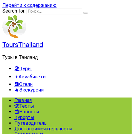
Перейти к содержанию
Search for:
ToursThailand
Туры в Таиланд
🏖️Туры
✈️Авиабилеты
🏨Отели
🔥Экскурсии
Главная
🙈Тесты
📰Новости
Курорты
Путеводитель
Достопримечательности