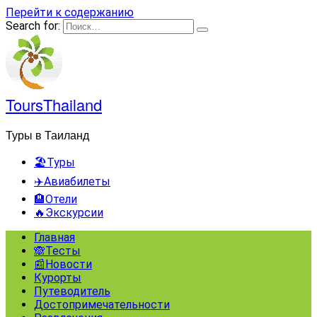
Перейти к содержанию
Search for:
ToursThailand
Туры в Таиланд
🏖️Туры
✈️Авиабилеты
🏨Отели
🔥Экскурсии
Главная
🙈Тесты
📰Новости
Курорты
Путеводитель
Достопримечательности