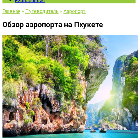
Развлечения
Главная
»
Путеводитель
»
Аэропорт
Обзор аэропорта на Пхукете