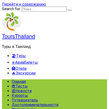
Перейти к содержанию
Search for:
ToursThailand
Туры в Таиланд
🏖️Туры
✈️Авиабилеты
🏨Отели
🔥Экскурсии
Главная
🙈Тесты
📰Новости
Курорты
Путеводитель
Достопримечательности