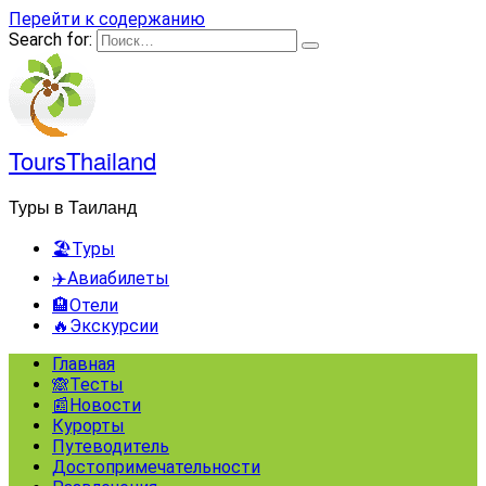
Перейти к содержанию
Search for:
ToursThailand
Туры в Таиланд
🏖️Туры
✈️Авиабилеты
🏨Отели
🔥Экскурсии
Главная
🙈Тесты
📰Новости
Курорты
Путеводитель
Достопримечательности