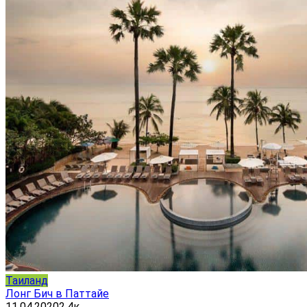
Таиланд
Лонг Бич в Паттайе
11.04.2020
2.4к.