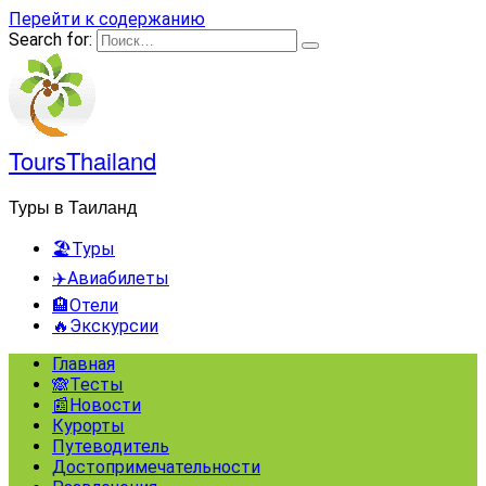
Перейти к содержанию
Search for:
ToursThailand
Туры в Таиланд
🏖️Туры
✈️Авиабилеты
🏨Отели
🔥Экскурсии
Главная
🙈Тесты
📰Новости
Курорты
Путеводитель
Достопримечательности