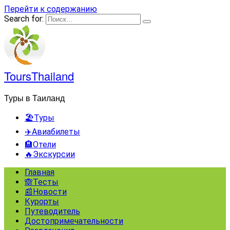
Перейти к содержанию
Search for:
ToursThailand
Туры в Таиланд
🏖️Туры
✈️Авиабилеты
🏨Отели
🔥Экскурсии
Главная
🙈Тесты
📰Новости
Курорты
Путеводитель
Достопримечательности